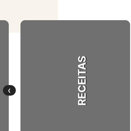
RECEITAS
❮