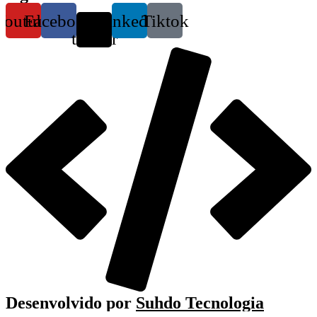
Youtube
Facebook
X-
Linkedin
Tiktok
twitter
Desenvolvido por
Suhdo Tecnologia