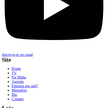
Inscreva-se no canal
Site
Home
TV
Na Mídia
Agenda
Etiqueta pra quê?
Ministério
Bio
Contato
Loja