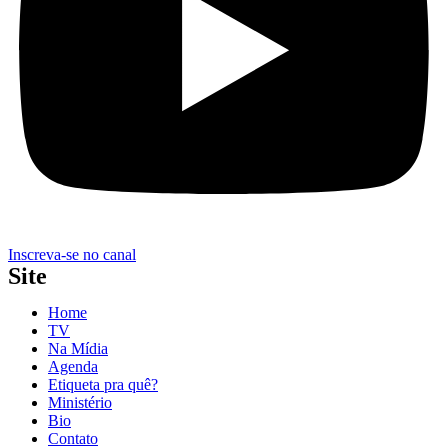
Inscreva-se no canal
Site
Home
TV
Na Mídia
Agenda
Etiqueta pra quê?
Ministério
Bio
Contato