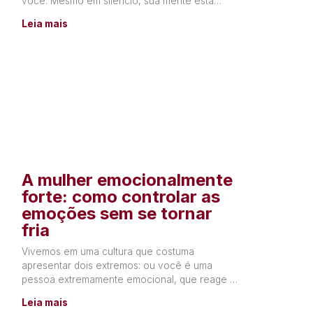
você. Mesmo em silêncio, sua mente está
constantemente produzindo
Leia mais
A mulher emocionalmente
forte: como controlar as
emoções sem se tornar
fria
Vivemos em uma cultura que costuma
apresentar dois extremos: ou você é uma
pessoa extremamente emocional, que reage a
tudo o que sente, ou precisa
Leia mais