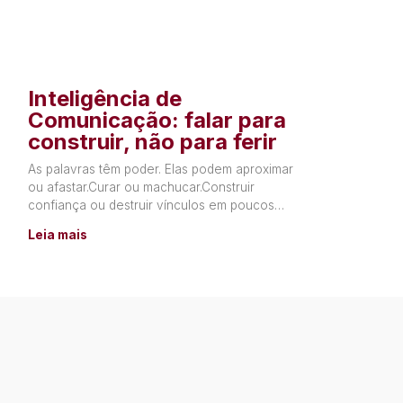
Inteligência de
Comunicação: falar para
construir, não para ferir
As palavras têm poder. Elas podem aproximar
ou afastar.Curar ou machucar.Construir
confiança ou destruir vínculos em poucos
segundos. Muitas relações não terminam por
Leia mais
falta de