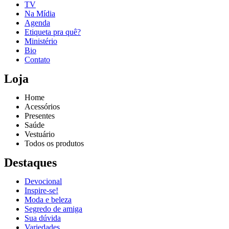
TV
Na Mídia
Agenda
Etiqueta pra quê?
Ministério
Bio
Contato
Loja
Home
Acessórios
Presentes
Saúde
Vestuário
Todos os produtos
Destaques
Devocional
Inspire-se!
Reproduzir vídeo
Moda e beleza
Segredo de amiga
Sua dúvida
Variedades