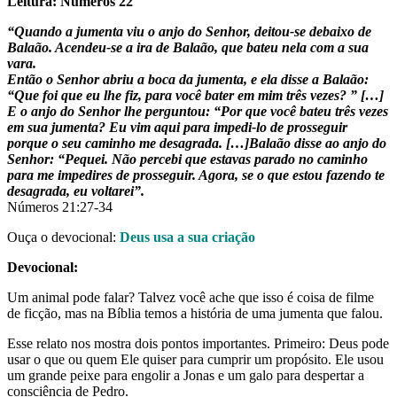
Leitura: Números 22
“Quando a jumenta viu o anjo do Senhor, deitou-se debaixo de
Balaão. Acendeu-se a ira de Balaão, que bateu nela com a sua
vara.
Então o Senhor abriu a boca da jumenta, e ela disse a Balaão:
“Que foi que eu lhe fiz, para você bater em mim três vezes? ” […]
E o anjo do Senhor lhe perguntou: “Por que você bateu três vezes
em sua jumenta? Eu vim aqui para impedi-lo de prosseguir
porque o seu caminho me desagrada. […]Balaão disse ao anjo do
Senhor: “Pequei. Não percebi que estavas parado no caminho
para me impedires de prosseguir. Agora, se o que estou fazendo te
desagrada, eu voltarei”.
Números 21:27-34
Ouça o devocional:
Deus usa a sua criação
Devocional:
Um animal pode falar? Talvez você ache que isso é coisa de filme
de ficção, mas na Bíblia temos a história de uma jumenta que falou.
Esse relato nos mostra dois pontos importantes. Primeiro: Deus pode
usar o que ou quem Ele quiser para cumprir um propósito. Ele usou
um grande peixe para engolir a Jonas e um galo para despertar a
consciência de Pedro.