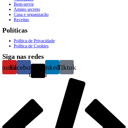
Bem-servir
Amigo secreto
Casa e organização
Receitas
Políticas
Política de Privacidade
Política de Cookies
Siga nas redes
Youtube
Facebook
X-
Linkedin
Tiktok
twitter