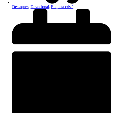
Destaques
,
Devocional
,
Etiqueta cristã