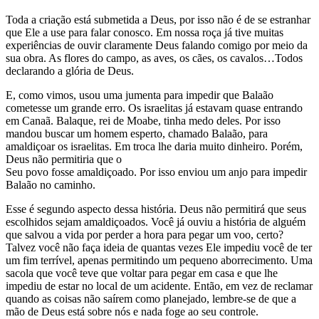
Toda a criação está submetida a Deus, por isso não é de se estranhar
que Ele a use para falar conosco. Em nossa roça já tive muitas
experiências de ouvir claramente Deus falando comigo por meio da
sua obra. As flores do campo, as aves, os cães, os cavalos…Todos
declarando a glória de Deus.
E, como vimos, usou uma jumenta para impedir que Balaão
cometesse um grande erro. Os israelitas já estavam quase entrando
em Canaã. Balaque, rei de Moabe, tinha medo deles. Por isso
mandou buscar um homem esperto, chamado Balaão, para
amaldiçoar os israelitas. Em troca lhe daria muito dinheiro. Porém,
Deus não permitiria que o
Seu povo fosse amaldiçoado. Por isso enviou um anjo para impedir
Balaão no caminho.
Esse é segundo aspecto dessa história. Deus não permitirá que seus
escolhidos sejam amaldiçoados. Você já ouviu a história de alguém
que salvou a vida por perder a hora para pegar um voo, certo?
Talvez você não faça ideia de quantas vezes Ele impediu você de ter
um fim terrível, apenas permitindo um pequeno aborrecimento. Uma
sacola que você teve que voltar para pegar em casa e que lhe
impediu de estar no local de um acidente. Então, em vez de reclamar
quando as coisas não saírem como planejado, lembre-se de que a
mão de Deus está sobre nós e nada foge ao seu controle.