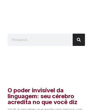
O poder invisível da
linguagem: seu cérebro
acredita no que você diz
Você já percebeu que existe uma pessoa com