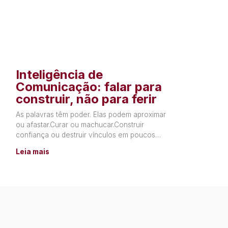
Inteligência de
Comunicação: falar para
construir, não para ferir
As palavras têm poder. Elas podem aproximar
ou afastar.Curar ou machucar.Construir
confiança ou destruir vínculos em poucos
segundos. Muitas relações não terminam por
Leia mais
falta de