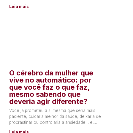
tudo o que sente, ou precisa
Leia mais
O cérebro da mulher que
vive no automático: por
que você faz o que faz,
mesmo sabendo que
deveria agir diferente?
Você já prometeu a si mesma que seria mais
paciente, cuidaria melhor da saúde, deixaria de
procrastinar ou controlaria a ansiedade… e,
poucos dias depois,
Leia mais