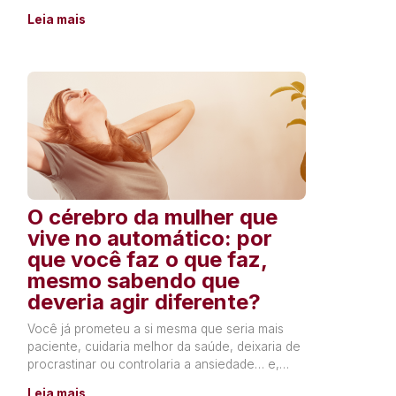
tudo o que sente, ou precisa
Leia mais
O cérebro da mulher que
vive no automático: por
que você faz o que faz,
mesmo sabendo que
deveria agir diferente?
Você já prometeu a si mesma que seria mais
paciente, cuidaria melhor da saúde, deixaria de
procrastinar ou controlaria a ansiedade… e,
poucos dias depois,
Leia mais