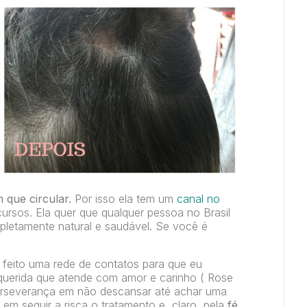
que circular.
Por isso ela tem um
canal no
ursos. Ela quer que qualquer pessoa no Brasil
pletamente natural e saudável. Se você é
 feito uma rede de contatos para que eu
 querida que atende com amor e carinho ( Rose
perseverança em não descansar até achar uma
em seguir a risca o tratamento e, claro, pela
fé