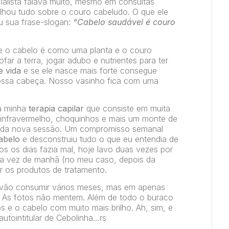
ialista falava muito, mesmo em consultas
alhou tudo sobre o couro cabeludo. O que ele
u sua frase-slogan:
“Cabelo saudável é couro
e o cabelo é como uma planta e o couro
ar a terra, jogar adubo e nutrientes para ter
e vida
e se ele nasce mais forte consegue
ossa cabeça. Nosso vasinho fica com uma
a minha
terapia capilar
que consiste em muita
 infravermelho, choquinhos e mais um monte de
cada nova sessão. Um compromisso semanal
abelo
e desconstruiu tudo o que eu entendia de
s os dias fazia mal, hoje lavo duas vezes por
ma vez de manhã (no meu caso, depois da
car os produtos de tratamento.
e vão consumir vários meses, mas em apenas
. As fotos não mentem. Além de todo o buraco
s e o cabelo com muito mais brilho. Ah, sim, e
utointitular de Cebolinha…rs