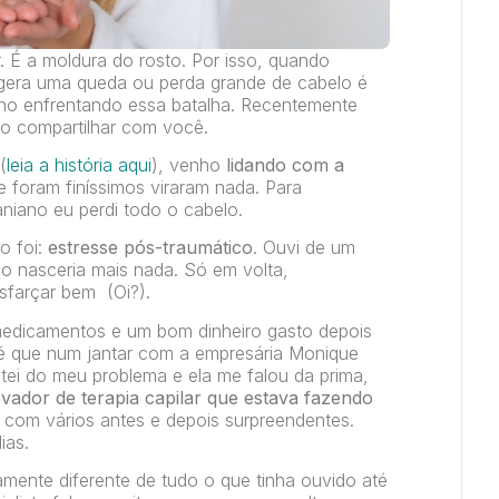
. É a moldura do rosto. Por isso, quando
gera uma queda ou perda grande de cabelo é
enho enfrentando essa batalha. Recentemente
ero compartilhar com você.
(
leia a história aqui
), venho
lidando com a
e foram finíssimos viraram nada. Para
aniano eu perdi todo o cabelo.
o foi:
estresse pós-traumático
. Ouvi de um
ão nasceria mais nada. Só em volta,
sfarçar bem (Oi?).
 medicamentos e um bom dinheiro gasto depois
té que num jantar com a empresária Monique
ntei do meu problema e ela me falou da prima,
ador de terapia capilar que estava fazendo
 com vários antes e depois surpreendentes.
ias.
amente diferente de tudo o que tinha ouvido até