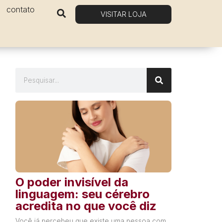
contato
VISITAR LOJA
O poder invisível da
linguagem: seu cérebro
acredita no que você diz
Você já percebeu que existe uma pessoa com