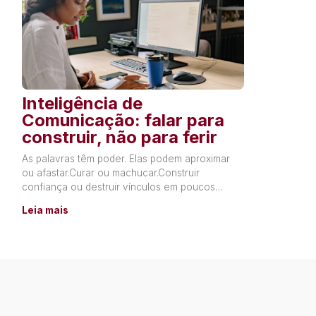
Inteligência de
Comunicação: falar para
construir, não para ferir
As palavras têm poder. Elas podem aproximar
ou afastar.Curar ou machucar.Construir
confiança ou destruir vínculos em poucos
segundos. Muitas relações não terminam por
Leia mais
falta de