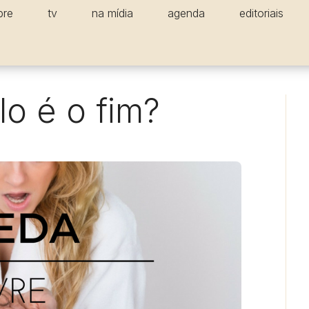
bre
tv
na mídia
agenda
editoriais
o é o fim?