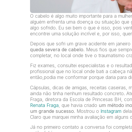
O cabelo é algo muito importante para a mulher
alguém enfrenta uma doença ou situação que 
algo sofrido. Eu sei bem o que é isso, pois v
encontrei uma solução incrível e, por isso, qu
Depois que sofri um grave acidente em janeiro 
queda severa de cabelo
. Meus fios que sempr
completar, no local onde tive o traumatismo cr
Fiz exames, consultei especialistas e o resultad
profissional que no local onde bati a cabeça n
então,podia me conformar porque daria para di
Cápsulas, dicas de amigas, receitas caseiras,
ainda não tinha nenhum resultado concreto. A
Fraga, diretora da Escola de Princesas BH, co
Renata Fraga
, que havia criado
um método inov
um grande sucesso
. Mostrou o
Instagram
dela
Claro que marquei minha avaliação em alguns d
Já no primeiro contato a conversa foi complet