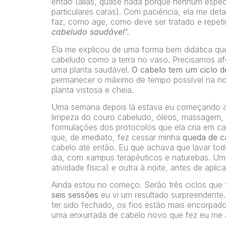
então (aliás, quase nada porque nenhum espec
particulares caras). Com paciência, ela me det
faz, como age, como deve ser tratado e repeti
cabeludo saudável
”.
Ela me explicou de uma forma bem didática qu
cabeludo como a terra no vaso. Precisamos afof
uma planta saudável.
O cabelo tem um ciclo d
permanecer o máximo de tempo possível na n
planta vistosa e cheia.
Uma semana depois lá estava eu começando 
limpeza do couro cabeludo, óleos, massagem,
formulações dos protocolos que ela cria em 
que, de imediato, fez cessar minha
queda de c
cabelo até então. Eu que achava que lavar todo
dia, com xampus terapêuticos e naturebas. U
atividade física) e outra à noite, antes de apli
Ainda estou no começo. Serão três ciclos qu
seis sessões
eu vi um resultado surpreendente
ter sido fechado, os fios estão mais encorpado
uma enxurrada de cabelo novo que fez eu me a