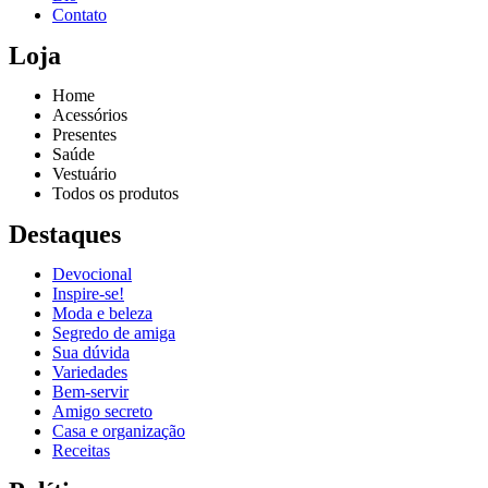
Contato
Loja
Home
Acessórios
Presentes
Saúde
Vestuário
Todos os produtos
Destaques
Devocional
Inspire-se!
Reproduzir vídeo
Moda e beleza
Segredo de amiga
Sua dúvida
Variedades
Bem-servir
Amigo secreto
Casa e organização
Receitas