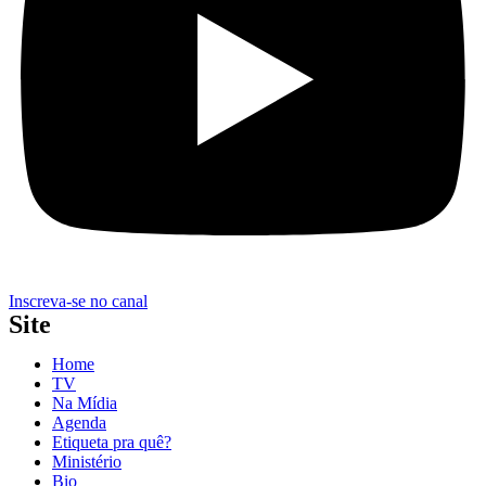
Inscreva-se no canal
Site
Home
TV
Na Mídia
Agenda
Etiqueta pra quê?
Ministério
Bio