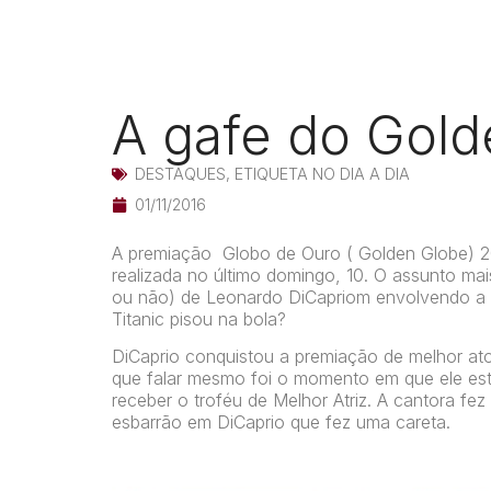
A gafe do Gold
DESTAQUES
,
ETIQUETA NO DIA A DIA
01/11/2016
A premiação Globo de Ouro ( Golden Globe) 20
realizada no último domingo, 10. O assunto mais
ou não) de Leonardo DiCapriom envolvendo a 
Titanic pisou na bola?
DiCaprio conquistou a premiação de melhor at
que falar mesmo foi o momento em que ele es
receber o troféu de Melhor Atriz. A cantora fe
esbarrão em DiCaprio que fez uma careta.