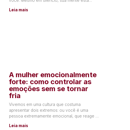
você. Mesmo em silêncio, sua mente está
constantemente produzindo
Leia mais
A mulher emocionalmente
forte: como controlar as
emoções sem se tornar
fria
Vivemos em uma cultura que costuma
apresentar dois extremos: ou você é uma
pessoa extremamente emocional, que reage a
tudo o que sente, ou precisa
Leia mais