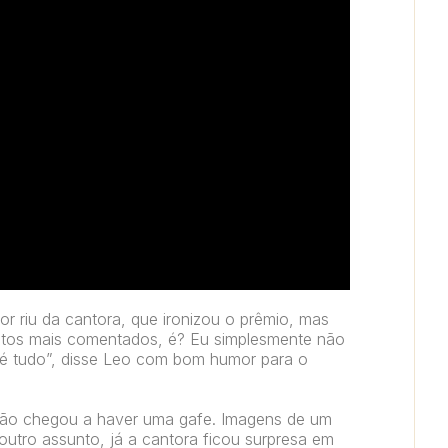
or riu da cantora, que ironizou o prêmio, mas
ntos mais comentados, é? Eu simplesmente não
 é tudo”, disse Leo com bom humor para o
não chegou a haver uma gafe. Imagens de um
outro assunto, já a cantora ficou surpresa em