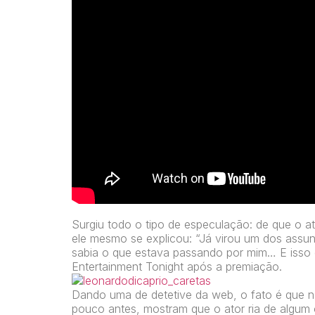
Surgiu todo o tipo de especulação: de que o at
ele mesmo se explicou: “Já virou um dos assu
sabia o que estava passando por mim… E isso
Entertainment Tonight após a premiação.
Dando uma de detetive da web, o fato é que 
pouco antes, mostram que o ator ria de algum 