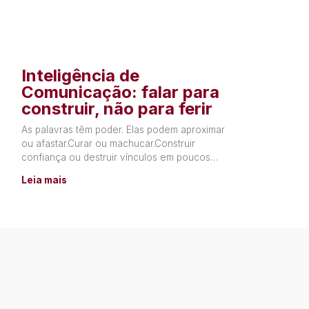
Inteligência de
Comunicação: falar para
construir, não para ferir
As palavras têm poder. Elas podem aproximar
ou afastar.Curar ou machucar.Construir
confiança ou destruir vínculos em poucos
segundos. Muitas relações não terminam por
Leia mais
falta de