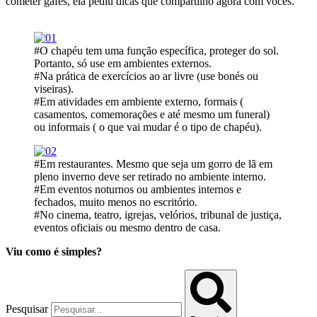
cometer gafes, ela pediu dicas que compartilho agora com vocês.
#O chapéu tem uma função específica, proteger do sol.
Portanto, só use em ambientes externos.
#Na prática de exercícios ao ar livre (use bonés ou
viseiras).
#Em atividades em ambiente externo, formais (
casamentos, comemorações e até mesmo um funeral)
ou informais ( o que vai mudar é o tipo de chapéu).
#Em restaurantes. Mesmo que seja um gorro de lã em
pleno inverno deve ser retirado no ambiente interno.
#Em eventos noturnos ou ambientes internos e
fechados, muito menos no escritório.
#No cinema, teatro, igrejas, velórios, tribunal de justiça,
eventos oficiais ou mesmo dentro de casa.
Viu como é simples?
Pesquisar