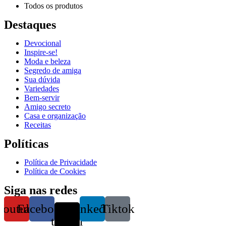
Todos os produtos
Destaques
Devocional
Inspire-se!
Reproduzir vídeo
Moda e beleza
Segredo de amiga
Sua dúvida
Variedades
Bem-servir
Amigo secreto
Casa e organização
Receitas
Políticas
Política de Privacidade
Política de Cookies
Siga nas redes
Youtube
Facebook
X-
Linkedin
Tiktok
twitter