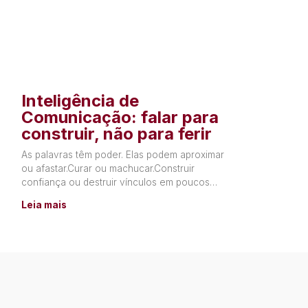
Inteligência de
Comunicação: falar para
construir, não para ferir
As palavras têm poder. Elas podem aproximar
ou afastar.Curar ou machucar.Construir
confiança ou destruir vínculos em poucos
segundos. Muitas relações não terminam por
Leia mais
falta de