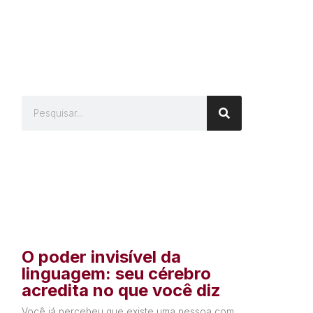
O poder invisível da
linguagem: seu cérebro
acredita no que você diz
Você já percebeu que existe uma pessoa com