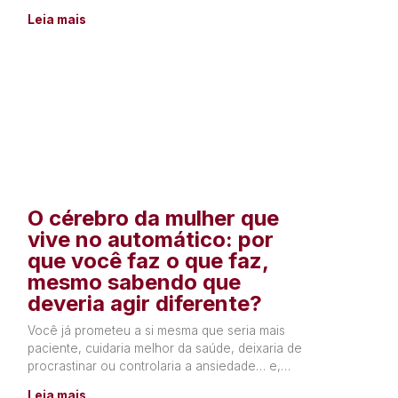
tudo o que sente, ou precisa
Leia mais
O cérebro da mulher que
vive no automático: por
que você faz o que faz,
mesmo sabendo que
deveria agir diferente?
Você já prometeu a si mesma que seria mais
paciente, cuidaria melhor da saúde, deixaria de
procrastinar ou controlaria a ansiedade… e,
poucos dias depois,
Leia mais