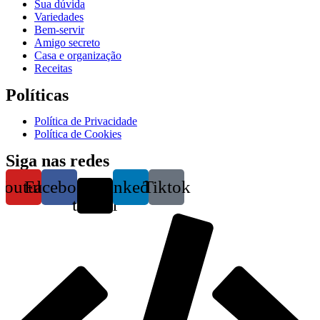
Sua dúvida
Variedades
Bem-servir
Amigo secreto
Casa e organização
Receitas
Políticas
Política de Privacidade
Política de Cookies
Siga nas redes
Youtube
Facebook
X-
Linkedin
Tiktok
twitter