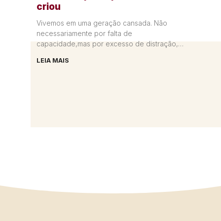
criou
Vivemos em uma geração cansada. Não
necessariamente por falta de
capacidade,mas por excesso de distração,
correria e desconexão interior. Muitas
LEIA MAIS
mulheres passam os dias: mas