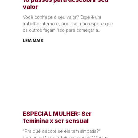
valor
Você conhece o seu valor? Esse é um
trabalho interno e, por isso, não espere que
os outros façam isso para começar a
enxergar suas
LEIA MAIS
ESPECIAL MULHER: Ser
feminina x ser sensual
“Pra quê decote se ela tem simpatia?”
Pergunta Marcela Taís na canção “Menina