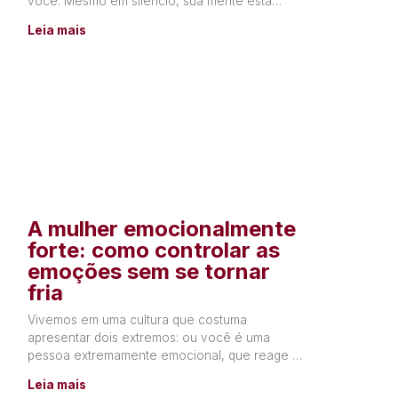
você. Mesmo em silêncio, sua mente está
constantemente produzindo
Leia mais
A mulher emocionalmente
forte: como controlar as
emoções sem se tornar
fria
Vivemos em uma cultura que costuma
apresentar dois extremos: ou você é uma
pessoa extremamente emocional, que reage a
tudo o que sente, ou precisa
Leia mais