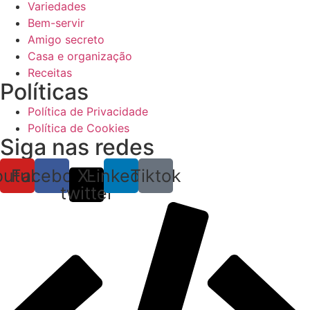
Variedades
Bem-servir
Amigo secreto
Casa e organização
Receitas
Políticas
Política de Privacidade
Política de Cookies
Siga nas redes
outube
Facebook
X-
Linkedin
Tiktok
twitter