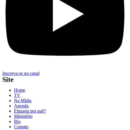
Inscreva-se no canal
Site
Home
TV
Na Mídia
Agenda
Etiqueta pra quê?
Ministério
Bio
Contato