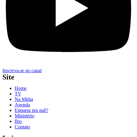
Inscreva-se no canal
Site
Home
TV
Na Mídia
Agenda
Etiqueta pra quê?
Ministério
Bio
Contato