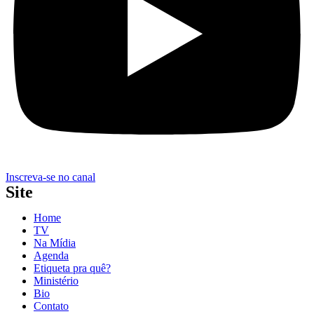
Inscreva-se no canal
Site
Home
TV
Na Mídia
Agenda
Etiqueta pra quê?
Ministério
Bio
Contato