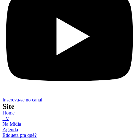
Inscreva-se no canal
Site
Home
TV
Na Mídia
Agenda
Etiqueta pra quê?