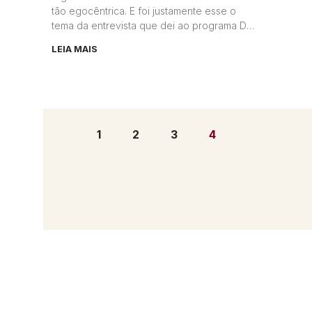
tão egocêntrica. E foi justamente esse o
tema da entrevista que dei ao programa De
Tudo Um Pouco
LEIA MAIS
1
2
3
4