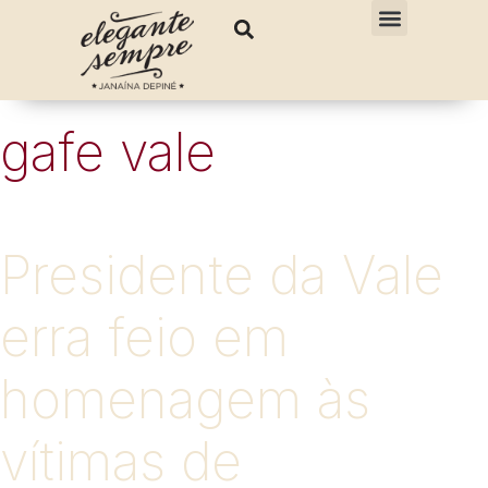
gafe vale
Presidente da Vale
erra feio em
homenagem às
vítimas de