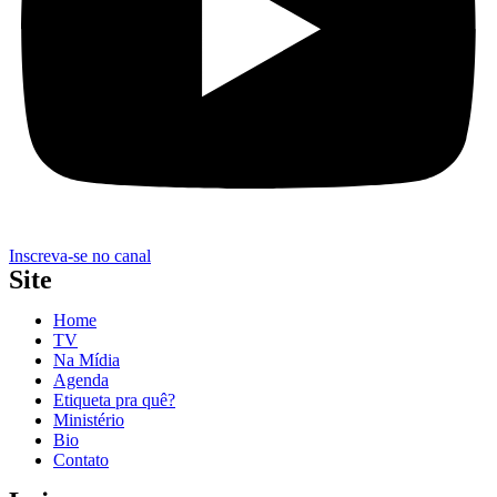
Inscreva-se no canal
Site
Home
TV
Na Mídia
Agenda
Etiqueta pra quê?
Ministério
Bio
Contato