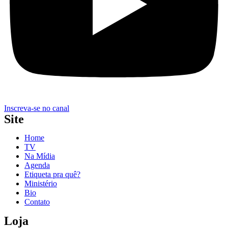
Inscreva-se no canal
Site
Home
TV
Na Mídia
Agenda
Etiqueta pra quê?
Ministério
Bio
Contato
Loja