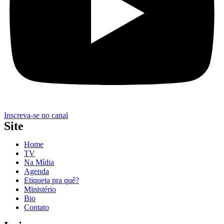
Inscreva-se no canal
Site
Home
TV
Na Mídia
Agenda
Etiqueta pra quê?
Ministério
Bio
Contato