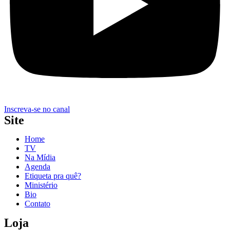
Inscreva-se no canal
Site
Home
TV
Na Mídia
Agenda
Etiqueta pra quê?
Ministério
Bio
Contato
Loja