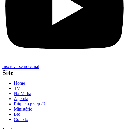
Inscreva-se no canal
Site
Home
TV
Na Mídia
Agenda
Etiqueta pra quê?
Ministério
Bio
Contato