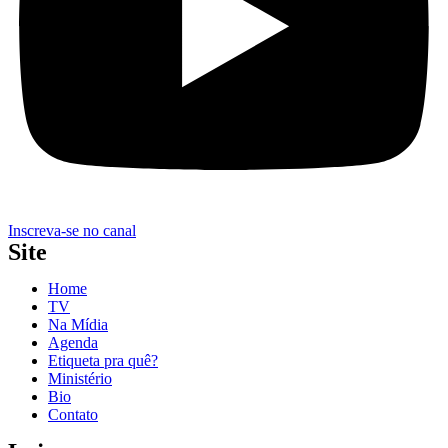
Inscreva-se no canal
Site
Home
TV
Na Mídia
Agenda
Etiqueta pra quê?
Ministério
Bio
Contato