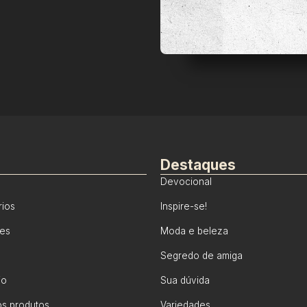
Destaques
Devocional
rios
Inspire-se!
tes
Moda e beleza
Segredo de amiga
io
Sua dúvida
s produtos
Variedades