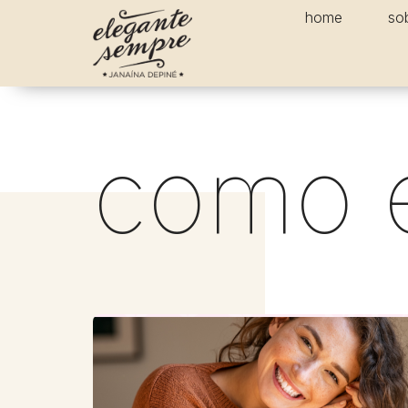
home
so
como e