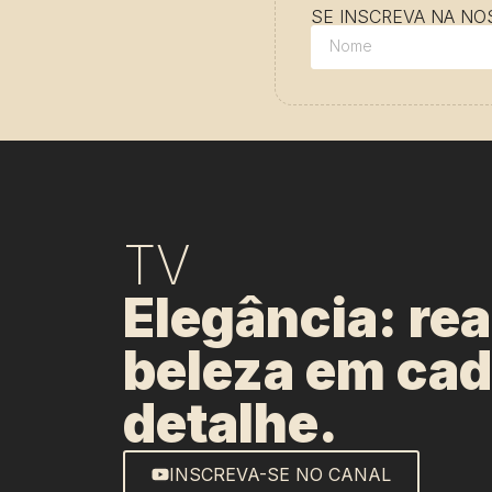
SE INSCREVA NA N
TV
Elegância: re
beleza em ca
detalhe.
INSCREVA-SE NO CANAL