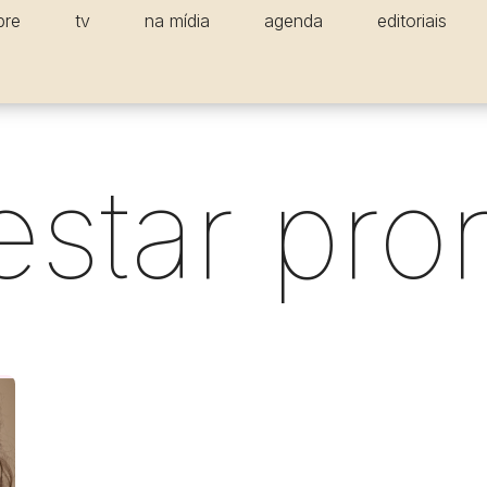
bre
tv
na mídia
agenda
editoriais
star pro