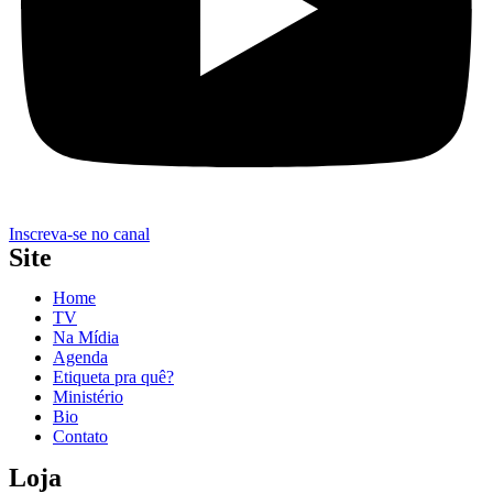
Inscreva-se no canal
Site
Home
TV
Na Mídia
Agenda
Etiqueta pra quê?
Ministério
Bio
Contato
Loja