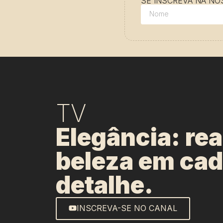
SE INSCREVA NA N
TV
Elegância: re
beleza em ca
detalhe.
INSCREVA-SE NO CANAL