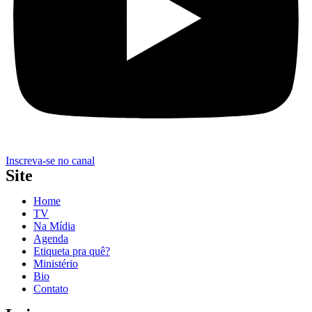
Inscreva-se no canal
Site
Home
TV
Na Mídia
Agenda
Etiqueta pra quê?
Ministério
Bio
Contato