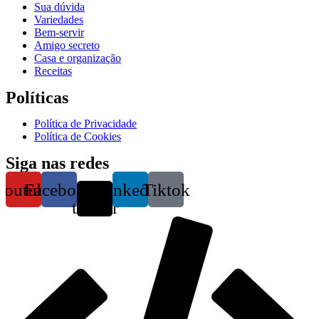
Sua dúvida
Variedades
Bem-servir
Amigo secreto
Casa e organização
Receitas
Políticas
Política de Privacidade
Política de Cookies
Siga nas redes
Youtube
Facebook
X-
Linkedin
Tiktok
twitter