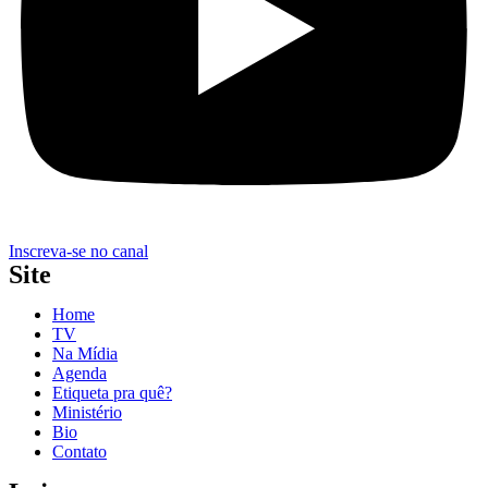
Inscreva-se no canal
Site
Home
TV
Na Mídia
Agenda
Etiqueta pra quê?
Ministério
Bio
Contato